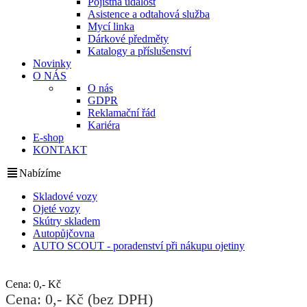
Pojistná událost
Asistence a odtahová služba
Mycí linka
Dárkové předměty
Katalogy a příslušenství
Novinky
O NÁS
O nás
GDPR
Reklamační řád
Kariéra
E-shop
KONTAKT
Nabízíme
Skladové vozy
Ojeté vozy
Skútry skladem
Autopůjčovna
AUTO SCOUT - poradenství při nákupu ojetiny
Cena: 0,- Kč
Cena: 0,- Kč (bez DPH)