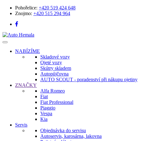
Pohořelice:
+420 519 424 648
Znojmo:
+420 515 294 964
Přepnout
navigaci
NABÍZÍME
Skladové vozy
Ojeté vozy
Skútry skladem
Autopůjčovna
AUTO SCOUT - poradenství při nákupu ojetiny
ZNAČKY
Alfa Romeo
Fiat
Fiat Professional
Piaggio
Vespa
Kia
Servis
Objednávka do servisu
Autoservis, karosárna, lakovna