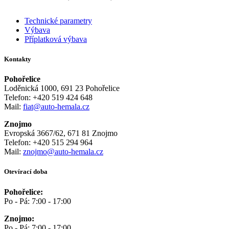
Technické parametry
Výbava
Příplatková výbava
Kontakty
Pohořelice
Loděnická 1000, 691 23 Pohořelice
Telefon: +420 519 424 648
Mail:
fiat@auto-hemala.cz
Znojmo
Evropská 3667/62, 671 81 Znojmo
Telefon: +420 515 294 964
Mail:
znojmo@auto-hemala.cz
Otevírací doba
Pohořelice:
Po - Pá: 7:00 - 17:00
Znojmo:
Po - Pá: 7:00 - 17:00